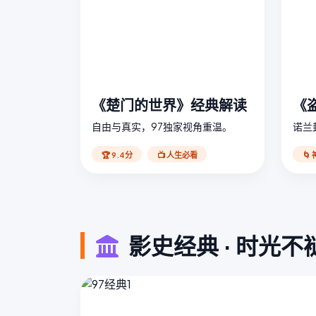
《楚门的世界》经典解读
《
自由与真实，97独家视角重温。
诺兰
🏆 9.4分
📺 人生必看
🌀
影史经典 · 时光不