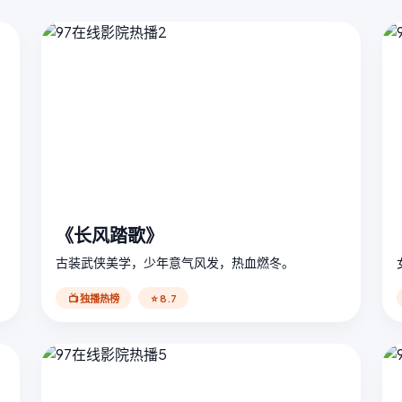
《长风踏歌》
古装武侠美学，少年意气风发，热血燃冬。
📺 独播热榜
⭐ 8.7