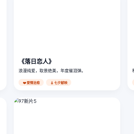
《落日恋人》
浪漫纯爱，取景绝美，年度催泪弹。
❤️ 爱情治愈
🎸 七夕献映