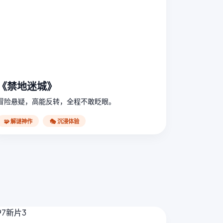
《禁地迷城》
冒险悬疑，高能反转，全程不敢眨眼。
🧩 解谜神作
🎭 沉浸体验