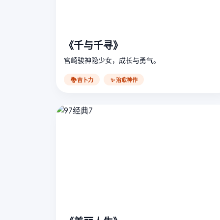
《千与千寻》
宫崎骏神隐少女，成长与勇气。
🐉 吉卜力
✨ 治愈神作