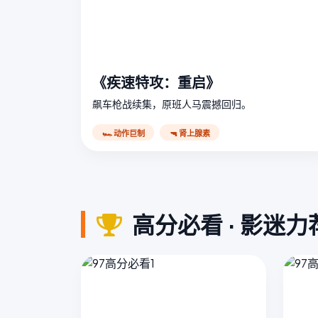
《疾速特攻：重启》
飙车枪战续集，原班人马震撼回归。
🏎️ 动作巨制
🔫 肾上腺素
高分必看 · 影迷力