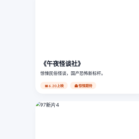
《午夜怪谈社》
惊悚民俗怪谈，国产恐怖新标杆。
📅 6.20上映
👻 惊悚期待