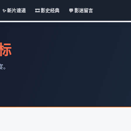
✨ 新片速递
🎞️ 影史经典
💬 影迷留言
地标
宴。