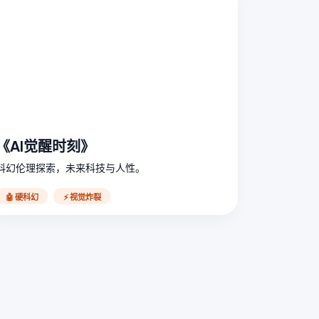
《AI觉醒时刻》
科幻伦理探索，未来科技与人性。
🤖 硬科幻
⚡ 视觉炸裂