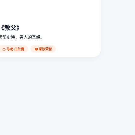
《教父》
黑帮史诗，男人的圣经。
🍊 马龙·白兰度
📖 家族荣誉