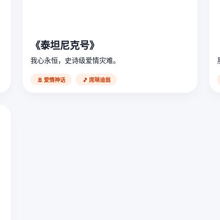
《泰坦尼克号》
我心永恒，史诗级爱情灾难。
🚢 爱情神话
🎵 席琳迪翁