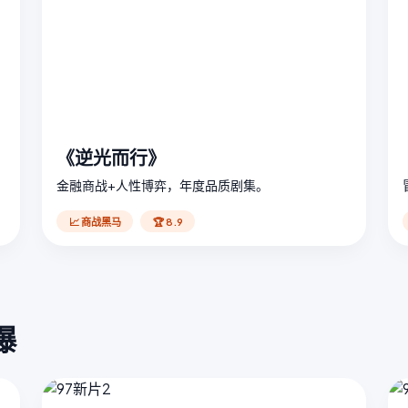
《逆光而行》
金融商战+人性博弈，年度品质剧集。
📈 商战黑马
🏆 8.9
爆