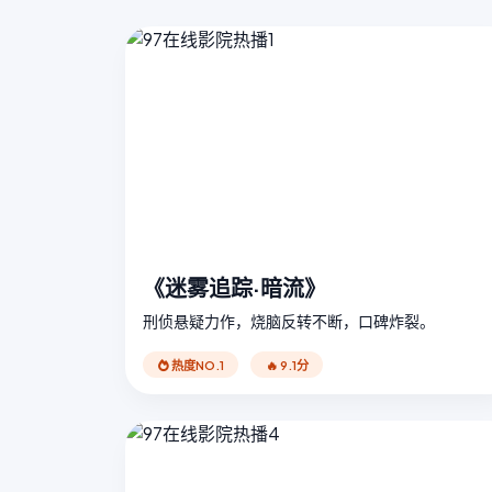
《迷雾追踪·暗流》
刑侦悬疑力作，烧脑反转不断，口碑炸裂。
热度NO.1
🔥 9.1分