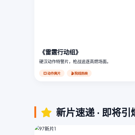
《雷霆行动组》
硬汉动作特警片，枪战追逐高燃场面。
💥 动作爽片
🎬 院线热映
新片速递 · 即将引