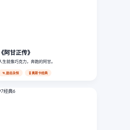
《阿甘正传》
人生就像巧克力，奔跑的阿甘。
🏃 励志永恒
🎖️ 奥斯卡经典