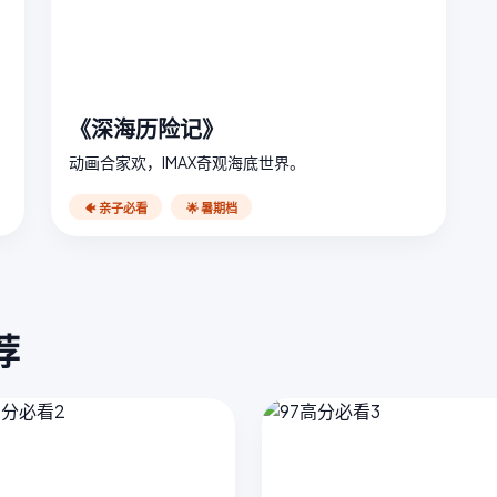
《深海历险记》
动画合家欢，IMAX奇观海底世界。
🐠 亲子必看
🌟 暑期档
荐