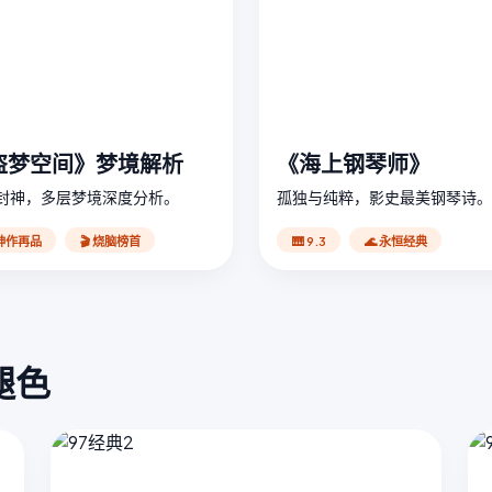
盗梦空间》梦境解析
《海上钢琴师》
封神，多层梦境深度分析。
孤独与纯粹，影史最美钢琴诗。
 神作再品
🎬 烧脑榜首
🎹 9.3
🌊 永恒经典
褪色