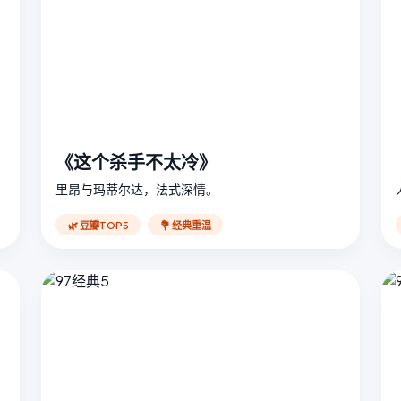
《这个杀手不太冷》
里昂与玛蒂尔达，法式深情。
🌿 豆瓣TOP5
💐 经典重温